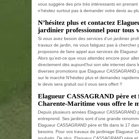
vous suggère des prix très intéressants en prenant e
n’hésitez surtout pas à demander votre devis au plus
N’hésitez plus et contactez Elag
jardinier professionnel pour tous v
Si vous avez besoin des services d’un jardinier pr
travaux de jardin, ne vous fatiguez pas à chercher
proposons de faire appel aux services de Elagueur 
Alors qu’est-ce que vous attendez encore pour alle
directement dès aujourd’hui son site internet dans l
diverses promotions que Elagueur CASSAGRAND père
sur le marché N’hésitez plus et demandez rapidemen
le devis sera gratuit oui il vous sera offert !!
Elagueur CASSAGRAND père et fils
Charente-Maritime vous offre le m
Depuis plusieurs années Elagueur CASSAGRAND père 
entreprend. Ses jardins sont d’une grande renommé
Elagueur CASSAGRAND père et fils dans le 17 dans
besoins. Pour vos travaux de jardinage Elagueur
souhaits. De plus, Elagueur CASSAGRAND père et fi