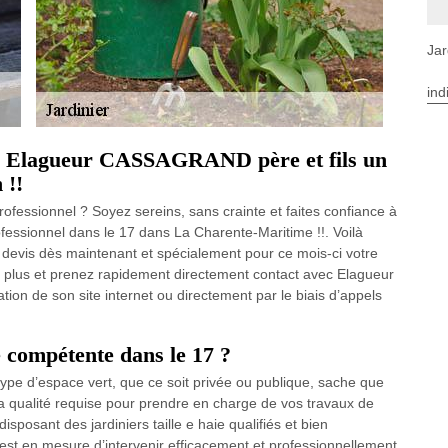
Jar
ind
el à Elagueur CASSAGRAND père et fils un
 !!
ofessionnel ? Soyez sereins, sans crainte et faites confiance à
essionnel dans le 17 dans La Charente-Maritime !!. Voilà
devis dès maintenant et spécialement pour ce mois-ci votre
ez plus et prenez rapidement directement contact avec Elagueur
ion de son site internet ou directement par le biais d’appels
e compétente dans le 17 ?
 type d’espace vert, que ce soit privée ou publique, sache que
 qualité requise pour prendre en charge de vos travaux de
disposant des jardiniers taille e haie qualifiés et bien
t en mesure d’intervenir efficacement et professionnellement