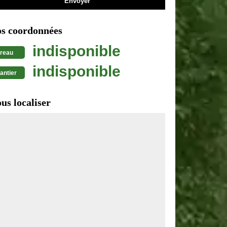
s coordonnées
indisponible
reau
indisponible
antier
us localiser