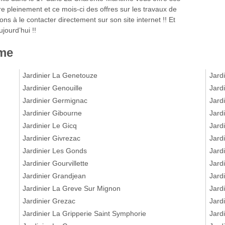
e pleinement et ce mois-ci des offres sur les travaux de
ons à le contacter directement sur son site internet !! Et
jourd’hui !!
ime
Jardinier La Genetouze
Jardi
Jardinier Genouille
Jardi
Jardinier Germignac
Jardi
Jardinier Gibourne
Jard
Jardinier Le Gicq
Jard
Jardinier Givrezac
Jard
Jardinier Les Gonds
Jard
Jardinier Gourvillette
Jard
Jardinier Grandjean
Jard
Jardinier La Greve Sur Mignon
Jard
Jardinier Grezac
Jard
Jardinier La Gripperie Saint Symphorie
Jard