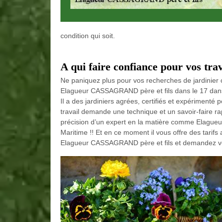
condition qui soit.
A qui faire confiance pour vos tra
Ne paniquez plus pour vos recherches de jardinie
Elagueur CASSAGRAND père et fils dans le 17 dans L
Il a des jardiniers agrées, certifiés et expérimenté 
travail demande une technique et un savoir-faire rap
précision d’un expert en la matière comme Elague
Maritime !! Et en ce moment il vous offre des tarif
Elagueur CASSAGRAND père et fils et demandez vot