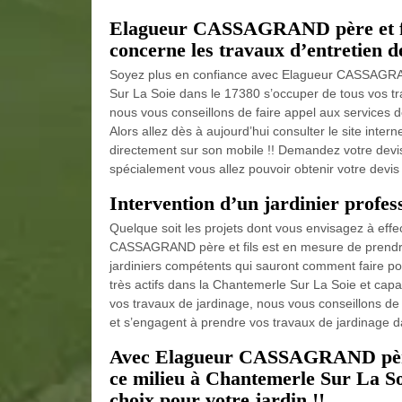
Elagueur CASSAGRAND père et fils
concerne les travaux d’entretien de
Soyez plus en confiance avec Elagueur CASSAGRAND 
Sur La Soie dans le 17380 s’occuper de tous vos trav
nous vous conseillons de faire appel aux services d
Alors allez dès à aujourd’hui consulter le site int
directement sur son mobile !! Demandez votre devis
spécialement vous allez pouvoir obtenir votre devis 
Intervention d’un jardinier profe
Quelque soit les projets dont vous envisagez à eff
CASSAGRAND père et fils est en mesure de prendre 
jardiniers compétents qui sauront comment faire po
très actifs dans la Chantemerle Sur La Soie et capab
vos travaux de jardinage, nous vous conseillons de l
et s’engagent à prendre vos travaux de jardinage dan
Avec Elagueur CASSAGRAND père e
ce milieu à Chantemerle Sur La Soi
choix pour votre jardin !!