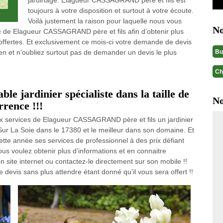
jardinage. Elagueur CASSAGRAND père et fils est
toujours à votre disposition et surtout à votre écoute.
Voilà justement la raison pour laquelle nous vous
No
te de Elagueur CASSAGRAND père et fils afin d’obtenir plus
t offertes. Et exclusivement ce mois-ci votre demande de devis
Bu
ez-en et n’oubliez surtout pas de demander un devis le plus
Ch
ble jardinier spécialiste dans la taille de
No
rrence !!!
ux services de Elagueur CASSAGRAND père et fils un jardinier
 Sur La Soie dans le 17380 et le meilleur dans son domaine. Et
tte année ses services de professionnel à des prix défiant
ous voulez obtenir plus d’informations et en connaitre
site internet ou contactez-le directement sur son mobile !!
devis sans plus attendre étant donné qu’il vous sera offert !!