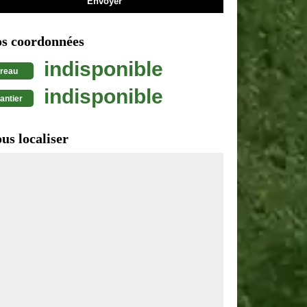
s coordonnées
indisponible
reau
indisponible
antier
us localiser