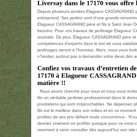
Liversay dans le 17170 vous offre 
Depuis plusieurs années Elagueur CASSAGRAND père 
entreprend. Ses jardins sont d’une grande renommé
Elagueur CASSAGRAND père et fils à Saint Jean De 
besoins. Pour vos travaux de jardinage Elagueur
souhaits. De plus, Elagueur CASSAGRAND père et fi
compétences d’experts dans le but de vous satisfair
jardinages seront à l’honneur. Alors, nous vous invit
n’hésitez surtout pas à demander votre devis dès au
Confiez vos travaux d’entretien de
17170 à Elagueur CASSAGRAND père
matière !!
. Nous avons cherché pour vous et nous vous invi
fils un véritable jardinier professionnel dans le doma
prestations qui sont irréprochables. Ne dépensez 
fils est le meilleur dans son milieu et en ce momen
profitez de ses prix défiant toute concurrence.. N’
devriez vraiment en profiter puisque pour ce mois-ci
vivement à venir consulter dès aujourd’hui son site 