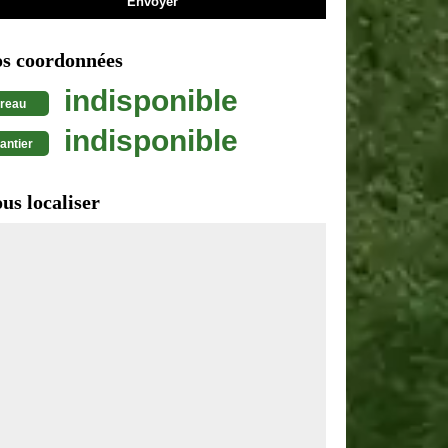
s coordonnées
indisponible
reau
indisponible
antier
us localiser