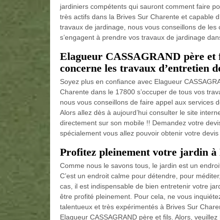
jardiniers compétents qui sauront comment faire po
très actifs dans la Brives Sur Charente et capable d’
travaux de jardinage, nous vous conseillons de les c
s’engagent à prendre vos travaux de jardinage dans 
Elagueur CASSAGRAND père et fils
concerne les travaux d’entretien de
Soyez plus en confiance avec Elagueur CASSAGRAND p
Charente dans le 17800 s’occuper de tous vos travau
nous vous conseillons de faire appel aux services d
Alors allez dès à aujourd’hui consulter le site int
directement sur son mobile !! Demandez votre devis
spécialement vous allez pouvoir obtenir votre devis 
Profitez pleinement votre jardin 
Comme nous le savons tous, le jardin est un endroi
C’est un endroit calme pour détendre, pour méditer,
cas, il est indispensable de bien entretenir votre j
être profité pleinement. Pour cela, ne vous inquiét
talentueux et très expérimentés à Brives Sur Charente
Elagueur CASSAGRAND père et fils. Alors, veuillez lu