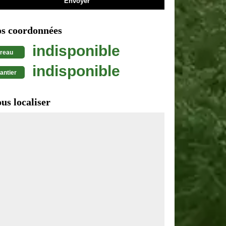
s coordonnées
indisponible
reau
indisponible
antier
us localiser