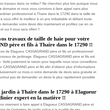
 vos travaux dans ce milieu? Ne cherchez plus loin puisque nous
ce domaine et nous vous convions à faire appel sans plus
dinier professionnel à Thaire dans le 17290 dans la taille de
ous offrir le meilleur à un prix imbattable et défiant toute
e demander votre devis dès maintenant et profitez car en ce
 oui il vous sera offert !!
vos travaux de taille de haie pour votre
père et fils à Thaire dans le 17290 !!
ces de Elagueur CASSAGRAND père et fils un professionnel
s travaux de jardinage. Elagueur CASSAGRAND père et fils est
te. Voilà justement la raison pour laquelle nous vous conseillons
ur CASSAGRAND père et fils afin d’obtenir plus d’informations
xclusivement ce mois-ci votre demande de devis sera gratuite et
ez surtout pas de demander un devis le plus rapidement possible
 jardin à Thaire dans le 17290 à Elagueur
nier expert en la matière !!
tons vivement à faire appel à Elagueur CASSAGRAND père et
ine de l’entretien de jardin grâce à la qualité de ses