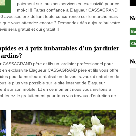
paiement sur tous ses services en exclusivité pour ce
moi-ci !! Faites confiance à Elagueur CASSAGRAND
290 avec ses prix défiant toute concurrence sur le marché mais
No
t-ce que vous attendez encore ? Demandez dès aujourd’hui votre
is sera gratuit et oui gratuit !!
Bu
Ch
apides et à prix imbattables d’un jardinier
 jardins?
No
ur CASSAGRAND père et fils un jardinier professionnel pour
 Et en exclusivité Elagueur CASSAGRAND père et fils vous offre
ides pour la meilleure réalisation de vos travaux d’entretien de
us le plus vite possible sur le site internet de Elagueur
ent sur son mobile. Et en ce moment nous vous invitons à
 obtenez-le gratuitement pour tous vos travaux d’entretien de