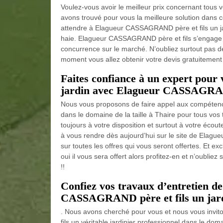
Voulez-vous avoir le meilleur prix concernant tous
avons trouvé pour vous la meilleure solution dans 
attendre à Elagueur CASSAGRAND père et fils un jar
haie. Elagueur CASSAGRAND père et fils s’engage à v
concurrence sur le marché. N’oubliez surtout pas d
moment vous allez obtenir votre devis gratuitement et
Faites confiance à un expert pour 
jardin avec Elagueur CASSAGRAND 
Nous vous proposons de faire appel aux compéten
dans le domaine de la taille à Thaire pour tous vo
toujours à votre disposition et surtout à votre écou
à vous rendre dès aujourd’hui sur le site de Elague
sur toutes les offres qui vous seront offertes. Et e
oui il vous sera offert alors profitez-en et n’oubli
!!
Confiez vos travaux d’entretien de
CASSAGRAND père et fils un jardi
. Nous avons cherché pour vous et nous vous invi
fils un véritable jardinier professionnel dans le doma