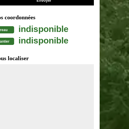
s coordonnées
indisponible
reau
indisponible
antier
us localiser