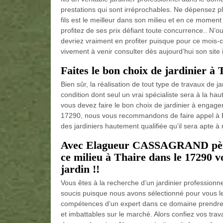
prestations qui sont irréprochables. Ne dépensez 
fils est le meilleur dans son milieu et en ce momen
profitez de ses prix défiant toute concurrence.. N’
devriez vraiment en profiter puisque pour ce mois-ci
vivement à venir consulter dès aujourd’hui son site 
Faites le bon choix de jardinier à 
Bien sûr, la réalisation de tout type de travaux de
condition dont seul un vrai spécialiste sera à la haut
vous devez faire le bon choix de jardinier à engage
17290, nous vous recommandons de faire appel à El
des jardiniers hautement qualifiée qu’il sera apte à 
Avec Elagueur CASSAGRAND père e
ce milieu à Thaire dans le 17290 vo
jardin !!
Vous êtes à la recherche d’un jardinier professionn
soucis puisque nous avons sélectionné pour vous le
compétences d’un expert dans ce domaine prendre e
et imbattables sur le marché. Alors confiez vos trav