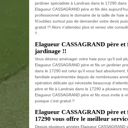
jardinier spécialiste à Landrais dans le 17290 dans 
Elagueur CASSAGRAND père et fils dès aujourd’hui, 
professionnel dans le domaine de la taille de haie a
N’oubliez surtout pas de demander votre devis puisq
gratuit !!! Alors n’attendez plus et venez vite consu
!! .
Elagueur CASSAGRAND père et fils
jardinage !!
Vous désirez aménager votre haie pour qu’il soit p
Elagueur CASSAGRAND père et fils un jardinier prof
dans le 17290 est celui qu’il vous faut absolument
familiale expérimentée depuis de nombreuses années 
opération délicate qui nécessite beaucoup d’atte
père et fils à Landrais dans le 17290 a plusieurs mod
Elagueur CASSAGRAND père et fils vous invite à visi
puisque c’est gratuit !!
Elagueur CASSAGRAND père et fils
17290 vous offre le meilleur servi
Depuis plusieurs années Elagueur CASSAGRAND père 