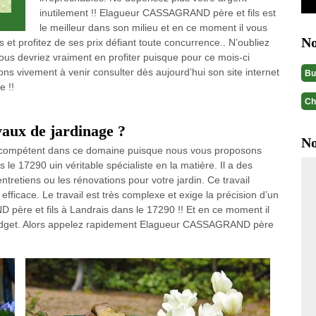
inutilement !! Elagueur CASSAGRAND père et fils est
le meilleur dans son milieu et en ce moment il vous
No
et profitez de ses prix défiant toute concurrence.. N’oubliez
us devriez vraiment en profiter puisque pour ce mois-ci
tons vivement à venir consulter dès aujourd’hui son site internet
Bu
e !!
Ch
vaux de jardinage ?
No
r compétent dans ce domaine puisque nous vous proposons
e 17290 uin véritable spécialiste en la matière. Il a des
entretiens ou les rénovations pour votre jardin. Ce travail
fficace. Le travail est très complexe et exige la précision d’un
ère et fils à Landrais dans le 17290 !! Et en ce moment il
e budget. Alors appelez rapidement Elagueur CASSAGRAND père