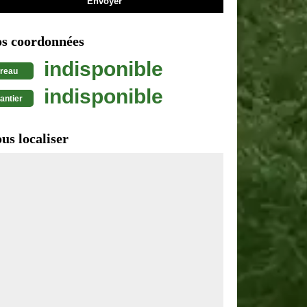
s coordonnées
indisponible
reau
indisponible
antier
us localiser