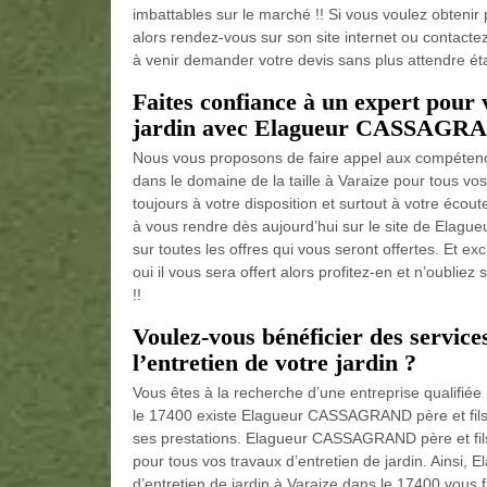
imbattables sur le marché !! Si vous voulez obtenir
alors rendez-vous sur son site internet ou contacte
à venir demander votre devis sans plus attendre étan
Faites confiance à un expert pour 
jardin avec Elagueur CASSAGRAND 
Nous vous proposons de faire appel aux compéten
dans le domaine de la taille à Varaize pour tous v
toujours à votre disposition et surtout à votre écou
à vous rendre dès aujourd’hui sur le site de Elague
sur toutes les offres qui vous seront offertes. Et e
oui il vous sera offert alors profitez-en et n’oubli
!!
Voulez-vous bénéficier des service
l’entretien de votre jardin ?
Vous êtes à la recherche d’une entreprise qualifiée
le 17400 existe Elagueur CASSAGRAND père et fils 
ses prestations. Elagueur CASSAGRAND père et fils
pour tous vos travaux d’entretien de jardin. Ainsi,
d’entretien de jardin à Varaize dans le 17400 vous f