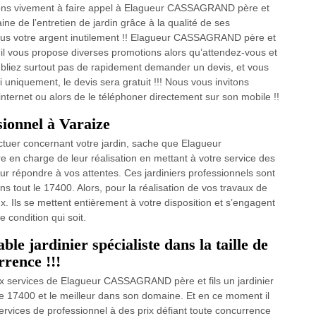
tons vivement à faire appel à Elagueur CASSAGRAND père et
ine de l’entretien de jardin grâce à la qualité de ses
plus votre argent inutilement !! Elagueur CASSAGRAND père et
t il vous propose diverses promotions alors qu’attendez-vous et
oubliez surtout pas de rapidement demander un devis, et vous
 uniquement, le devis sera gratuit !!! Nous vous invitons
internet ou alors de le téléphoner directement sur son mobile !!
sionnel à Varaize
ectuer concernant votre jardin, sache que Elagueur
en charge de leur réalisation en mettant à votre service des
ur répondre à vos attentes. Ces jardiniers professionnels sont
ans tout le 17400. Alors, pour la réalisation de vos travaux de
x. Ils se mettent entièrement à votre disposition et s’engagent
 condition qui soit.
ble jardinier spécialiste dans la taille de
rrence !!!
ux services de Elagueur CASSAGRAND père et fils un jardinier
 le 17400 et le meilleur dans son domaine. Et en ce moment il
ervices de professionnel à des prix défiant toute concurrence