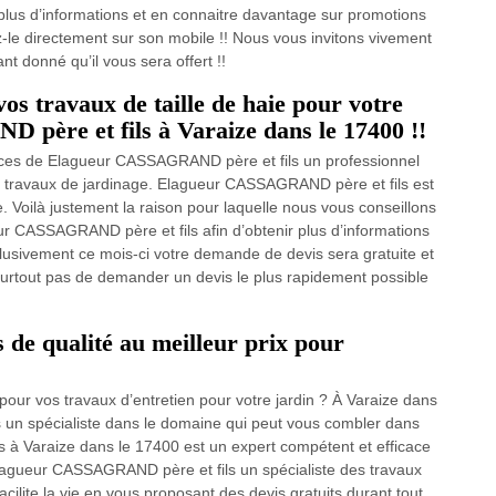
 plus d’informations et en connaitre davantage sur promotions
z-le directement sur son mobile !! Nous vous invitons vivement
t donné qu’il vous sera offert !!
vos travaux de taille de haie pour votre
père et fils à Varaize dans le 17400 !!
ces de Elagueur CASSAGRAND père et fils un professionnel
os travaux de jardinage. Elagueur CASSAGRAND père et fils est
te. Voilà justement la raison pour laquelle nous vous conseillons
ur CASSAGRAND père et fils afin d’obtenir plus d’informations
xclusivement ce mois-ci votre demande de devis sera gratuite et
ez surtout pas de demander un devis le plus rapidement possible
s de qualité au meilleur prix pour
 pour vos travaux d’entretien pour votre jardin ? À Varaize dans
un spécialiste dans le domaine qui peut vous combler dans
 à Varaize dans le 17400 est un expert compétent et efficace
 Elagueur CASSAGRAND père et fils un spécialiste des travaux
acilite la vie en vous proposant des devis gratuits durant tout