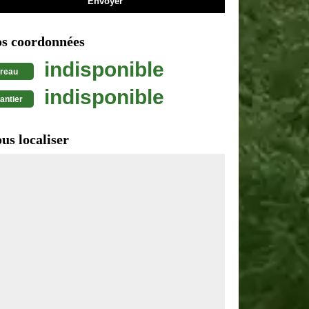
s coordonnées
indisponible
reau
indisponible
antier
us localiser