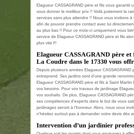
Elagueur CASSAGRAND père et fils vous garantit une 
vous donner le meilleur prix !! Voilà justement la r
services sans plus attendre !! Nous vous invitons à 
afin de pouvoir prendre contact avec lui directement
au plus bas !! Pour ce mois-ci uniquement vous béné
service de Elagueur CASSAGRAND père et fils alors
plus vite l!!
Elagueur CASSAGRAND père et fils
La Coudre dans le 17330 vous offre
Depuis plusieurs années Elagueur CASSAGRAND père 
entreprend. Ses jardins sont d’une grande renommé
Elagueur CASSAGRAND père et fils à Saint Martin 
vos besoins. Pour vos travaux de jardinage Elag
vos souhaits. De plus, Elagueur CASSAGRAND père e
ses compétences d’experts dans le but de vous satis
jardinages seront à l’honneur. Alors, nous vous invit
n’hésitez surtout pas à demander votre devis dès au
Intervention d’un jardinier profe
Quelque soit les projets dont vous envisagez à eff