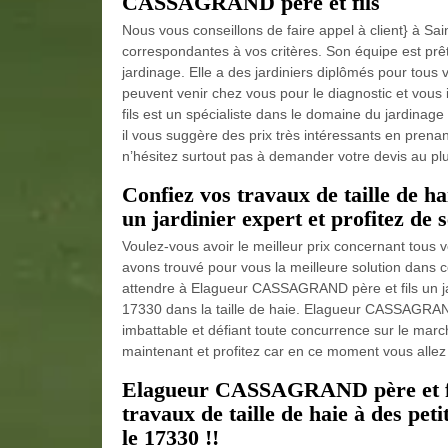
CASSAGRAND père et fils
Nous vous conseillons de faire appel à client} à S
correspondantes à vos critères. Son équipe est prêt
jardinage. Elle a des jardiniers diplômés pour tous 
peuvent venir chez vous pour le diagnostic et vous
fils est un spécialiste dans le domaine du jardinag
il vous suggère des prix très intéressants en prenan
n’hésitez surtout pas à demander votre devis au plus
Confiez vos travaux de taille de
un jardinier expert et profitez de s
Voulez-vous avoir le meilleur prix concernant tous
avons trouvé pour vous la meilleure solution dans 
attendre à Elagueur CASSAGRAND père et fils un ja
17330 dans la taille de haie. Elagueur CASSAGRAND p
imbattable et défiant toute concurrence sur le mar
maintenant et profitez car en ce moment vous allez ob
Elagueur CASSAGRAND père et fils
travaux de taille de haie à des pe
le 17330 !!