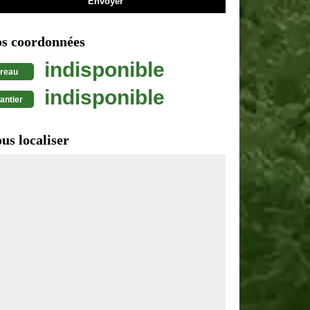
s coordonnées
indisponible
reau
indisponible
antier
us localiser