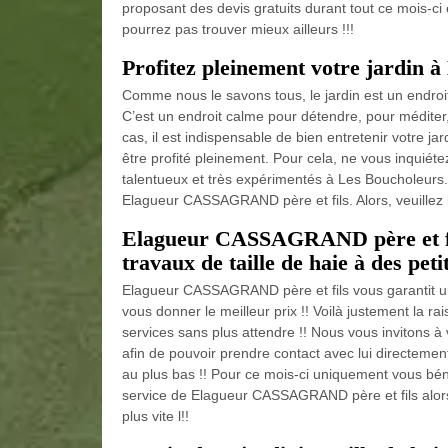
proposant des devis gratuits durant tout ce mois-ci
pourrez pas trouver mieux ailleurs !!!
Profitez pleinement votre jardin 
Comme nous le savons tous, le jardin est un endroi
C’est un endroit calme pour détendre, pour méditer,
cas, il est indispensable de bien entretenir votre j
être profité pleinement. Pour cela, ne vous inquiét
talentueux et très expérimentés à Les Boucholeurs. Po
Elagueur CASSAGRAND père et fils. Alors, veuillez lu
Elagueur CASSAGRAND père et fils
travaux de taille de haie à des pet
Elagueur CASSAGRAND père et fils vous garantit une 
vous donner le meilleur prix !! Voilà justement la r
services sans plus attendre !! Nous vous invitons à 
afin de pouvoir prendre contact avec lui directement
au plus bas !! Pour ce mois-ci uniquement vous béné
service de Elagueur CASSAGRAND père et fils alors
plus vite l!!