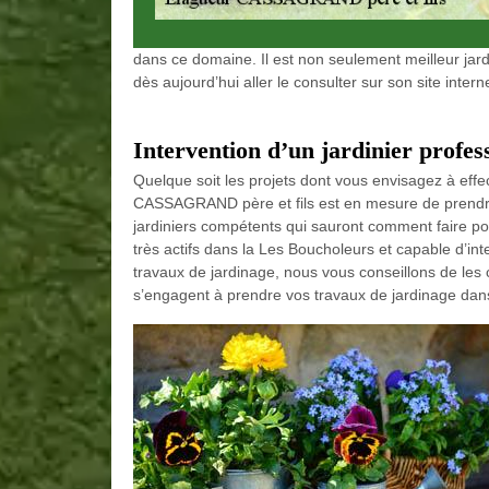
dans ce domaine. Il est non seulement meilleur jar
dès aujourd’hui aller le consulter sur son site inter
Intervention d’un jardinier profe
Quelque soit les projets dont vous envisagez à eff
CASSAGRAND père et fils est en mesure de prendre 
jardiniers compétents qui sauront comment faire po
très actifs dans la Les Boucholeurs et capable d’inte
travaux de jardinage, nous vous conseillons de les c
s’engagent à prendre vos travaux de jardinage dans 