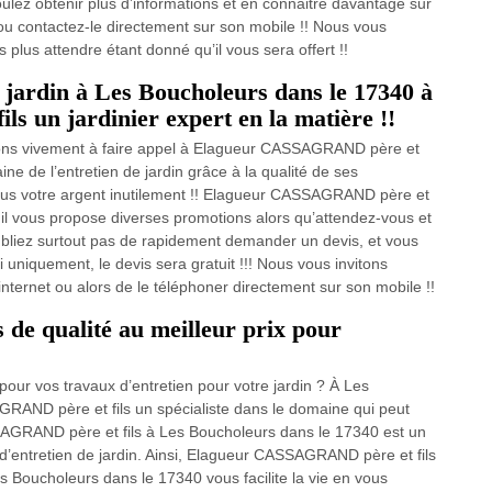
ulez obtenir plus d’informations et en connaitre davantage sur
 ou contactez-le directement sur son mobile !! Nous vous
plus attendre étant donné qu’il vous sera offert !!
e jardin à Les Boucholeurs dans le 17340 à
 un jardinier expert en la matière !!
tons vivement à faire appel à Elagueur CASSAGRAND père et
ine de l’entretien de jardin grâce à la qualité de ses
plus votre argent inutilement !! Elagueur CASSAGRAND père et
t il vous propose diverses promotions alors qu’attendez-vous et
oubliez surtout pas de rapidement demander un devis, et vous
 uniquement, le devis sera gratuit !!! Nous vous invitons
internet ou alors de le téléphoner directement sur son mobile !!
s de qualité au meilleur prix pour
pour vos travaux d’entretien pour votre jardin ? À Les
RAND père et fils un spécialiste dans le domaine qui peut
AGRAND père et fils à Les Boucholeurs dans le 17340 est un
 d’entretien de jardin. Ainsi, Elagueur CASSAGRAND père et fils
es Boucholeurs dans le 17340 vous facilite la vie en vous