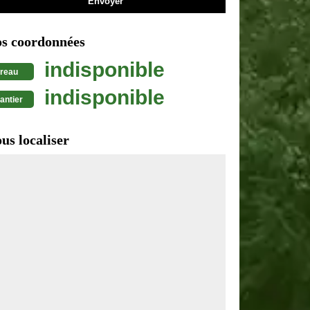
s coordonnées
indisponible
reau
indisponible
antier
us localiser