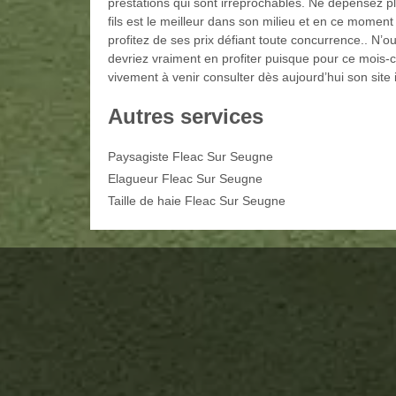
prestations qui sont irréprochables. Ne dépensez 
fils est le meilleur dans son milieu et en ce momen
profitez de ses prix défiant toute concurrence.. N’
devriez vraiment en profiter puisque pour ce mois-ci
vivement à venir consulter dès aujourd’hui son site 
Autres services
Paysagiste Fleac Sur Seugne
Elagueur Fleac Sur Seugne
Taille de haie Fleac Sur Seugne