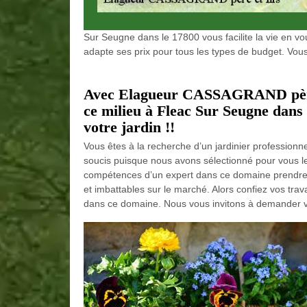
Sur Seugne dans le 17800 vous facilite la vie en vo
adapte ses prix pour tous les types de budget. Vous
Avec Elagueur CASSAGRAND père e
ce milieu à Fleac Sur Seugne dans 
votre jardin !!
Vous êtes à la recherche d’un jardinier professionn
soucis puisque nous avons sélectionné pour vous le
compétences d’un expert dans ce domaine prendre e
et imbattables sur le marché. Alors confiez vos trav
dans ce domaine. Nous vous invitons à demander votre