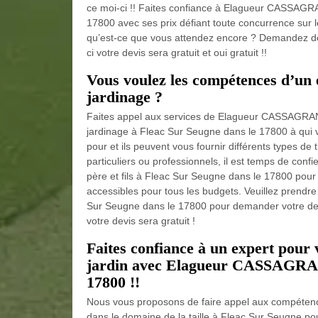
ce moi-ci !! Faites confiance à Elagueur CASSAGRAN
17800 avec ses prix défiant toute concurrence sur l
qu’est-ce que vous attendez encore ? Demandez dès
ci votre devis sera gratuit et oui gratuit !!
Vous voulez les compétences d’un e
jardinage ?
Faites appel aux services de Elagueur CASSAGRAND 
jardinage à Fleac Sur Seugne dans le 17800 à qui 
pour et ils peuvent vous fournir différents types de
particuliers ou professionnels, il est temps de c
père et fils à Fleac Sur Seugne dans le 17800 pour l
accessibles pour tous les budgets. Veuillez prend
Sur Seugne dans le 17800 pour demander votre devi
votre devis sera gratuit !
Faites confiance à un expert pour 
jardin avec Elagueur CASSAGRAND 
17800 !!
Nous vous proposons de faire appel aux compéten
dans le domaine de la taille à Fleac Sur Seugne 