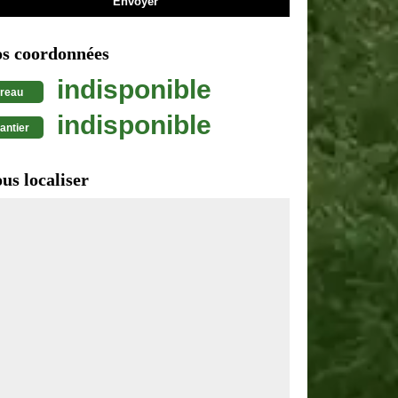
s coordonnées
indisponible
reau
indisponible
antier
us localiser