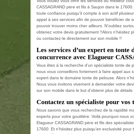
Vous voulez vous offrir les services du meilleur co
CASSAGRAND père et fils à Saujon dans le 17600. Vo
toute confiance puisqu’il compte à son actif plusi
appel à ses services afin de pouvoir bénéficier de
pouvoir trouver moins cher ailleurs. N’oubliez surto
obtenez votre devis gratuitement !!Alors n’hésitez p
ou contactez-le directement sur son mobile !!
Les services d’un expert en tonte d
concurrence avec Elagueur CASSA
Vous êtes à la recherche d’un spécialiste tonte de 
nous vous conseillons fortement à faire appel aux
expert dans le domaine tonte de pelouse. Alors n’hés
Nous vous invitons vivement à demander votre devis e
sur son mobile dans le but d’obtenir plus de détails c
Contactez un spécialiste pour vos 
Nous savons que vous recherchez de la rapidité mais
experts pour votre gouttière. Voilà pourquoi nous vo
Elagueur CASSAGRAND père et fils des spécialistes
17600. Et n’hésitez plus puisqu’en exclusivité po