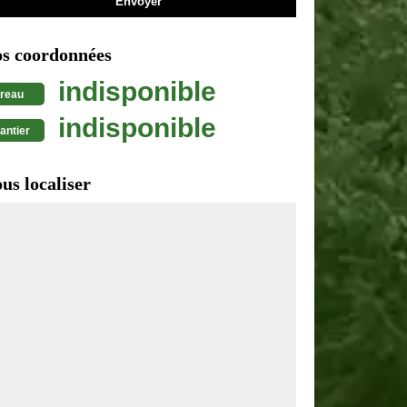
s coordonnées
indisponible
reau
indisponible
antier
us localiser