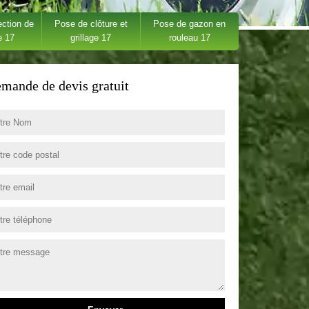
ection de
Pose de clôture et
Pose de gazon en
e 17
grillage 17
rouleau 17
mande de devis gratuit