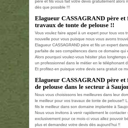
père et fils vous fait votre devis gratuitement alors
dès que possible !!!
Elagueur CASSAGRAND père et fils
travaux de tonte de pelouse !!
Vous voulez faire appel à un expert pour tous vos
nouvelle pour vous puisque nous vous avons trouvé 
Elagueur CASSAGRAND père et fils un expert dans le
parfaite de ses compétences dans ce domaine qui e
Alors pourquoi voulez-vous hésiter plus longtemp
un professionnel dans le métier en le téléphonant di
Et profitez-en puisque votre devis sera gratuit ce moi
Elagueur CASSAGRAND père et fils
de pelouse dans le secteur à Saujon
Nous vous choisissons les meilleures dans leur do
le meilleur pour vos travaux de tonte de pelouse
fils le meilleur dans son domaine implantée à Sau
Nous vous invitons à venir rapidement le contacter s
exclusivement pour ce mois-ci vous allez pouvoir bén
plus et demandez votre devis dès aujourd’hui !!