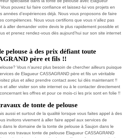
uvreur spécialisé dans la tonte de pelouse avec Elagueur
us pouvez lui faire confiance et laissez-lui vos projets en
eurs années d’expériences déjà. Nous vous proposons de faire
 ses compétences. Nous vous certifions que vous n’allez pas
ut à aller demander votre devis le plus rapidement possible et
lus et prenez rendez-vous dès aujourd’hui sur son site internet
e pelouse à des prix défiant toute
GRAND père et fils !!
pelouse? Vous n’aurez plus besoin de chercher ailleurs puisque
 services de Elagueur CASSAGRAND père et fils un véritable
itez plus et allez prendre contact avec lui dès maintenant !!
t aller visiter son site internet ou à le contacter directement
oncernant les offres et pour ce mois-ci les prix sont en folie !!
travaux de tonte de pelouse
 aussi et surtout de la qualité lorsque vous faites appel à des
us invitons vivement à aller faire appel aux services de
 dans le domaine de la tonte de pelouse à Saujon dans le
ur tous vos travaux tonte de pelouse Elagueur CASSAGRAND