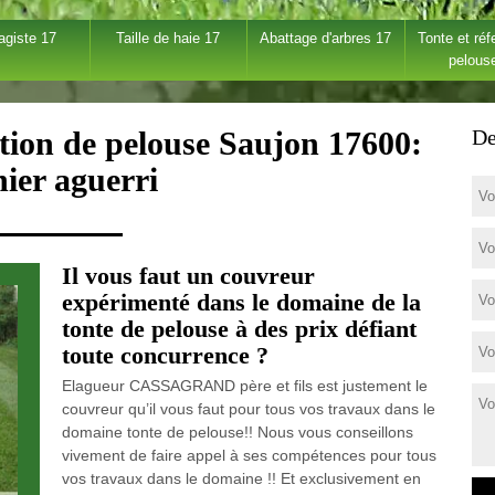
agiste 17
Taille de haie 17
Abattage d'arbres 17
Tonte et réf
pelous
ction de pelouse Saujon 17600:
De
nier aguerri
Il vous faut un couvreur
expérimenté dans le domaine de la
tonte de pelouse à des prix défiant
toute concurrence ?
Elagueur CASSAGRAND père et fils est justement le
couvreur qu’il vous faut pour tous vos travaux dans le
domaine tonte de pelouse!! Nous vous conseillons
vivement de faire appel à ses compétences pour tous
vos travaux dans le domaine !! Et exclusivement en