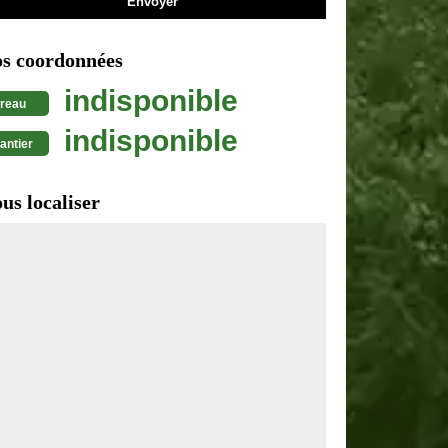
s coordonnées
indisponible
reau
indisponible
antier
us localiser