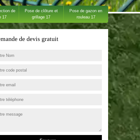
ection de
Pose de clôture et
Pose de gazon en
e 17
grillage 17
rouleau 17
mande de devis gratuit