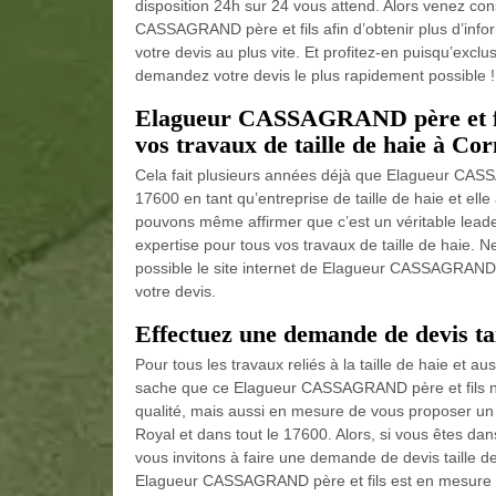
disposition 24h sur 24 vous attend. Alors venez cons
CASSAGRAND père et fils afin d’obtenir plus d’info
votre devis au plus vite. Et profitez-en puisqu’exc
demandez votre devis le plus rapidement possible !
Elagueur CASSAGRAND père et fils
vos travaux de taille de haie à Co
Cela fait plusieurs années déjà que Elagueur CAS
17600 en tant qu’entreprise de taille de haie et el
pouvons même affirmer que c’est un véritable leade
expertise pour tous vos travaux de taille de haie. 
possible le site internet de Elagueur CASSAGRAND p
votre devis.
Effectuez une demande de devis ta
Pour tous les travaux reliés à la taille de haie et auss
sache que ce Elagueur CASSAGRAND père et fils n’a
qualité, mais aussi en mesure de vous proposer un ta
Royal et dans tout le 17600. Alors, si vous êtes dan
vous invitons à faire une demande de devis taille de
Elagueur CASSAGRAND père et fils est en mesure de 