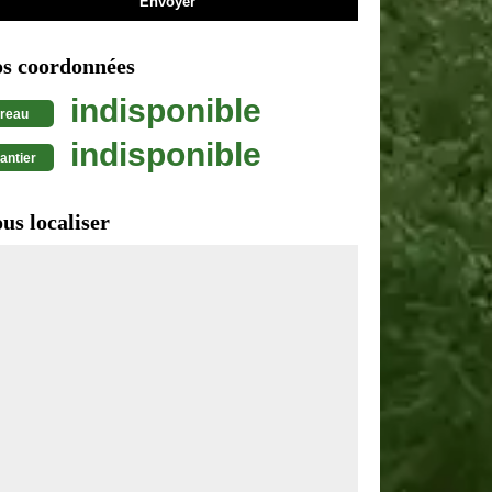
s coordonnées
indisponible
reau
indisponible
antier
us localiser