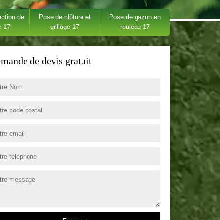
ection de
Pose de clôture et
Pose de gazon en
e 17
grillage 17
rouleau 17
mande de devis gratuit