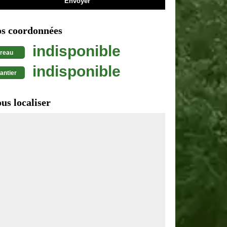
s coordonnées
indisponible
reau
indisponible
antier
us localiser