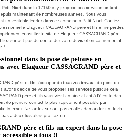
etit Niort dans le 17150 et y propose ses services en tant
u depuis maintenant de nombreuses années. Nous vous
st un véritable leader dans ce domaine à Petit Niort. Confiez
rofessionnel à Elagueur CASSAGRAND père et fils et ne perdez
z rapidement consulter le site de Elagueur CASSAGRAND père
’oubliez surtout pas de demander votre devis et en ce moment il
n !!
sionnel dans la pose de pelouse en
 tous avec Elagueur CASSAGRAND père et
AND père et fils s’occuper de tous vos travaux de pose de
us avons décidé de vous proposer ses services puisque cela
GRAND père et fils vous vient en aide et est à l’écoute des
ent de prendre contact le plus rapidement possible par
site internet. Ne tardez surtout pas et allez demander un devis
as à deux fois alors profitez-en !!
AND père et fils un expert dans la pose
accessible à tous !!