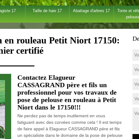
agiste 17
Taille de haie 17
Abattage d'arbres 17
Tonte et réf
pelous
 en rouleau Petit Niort 17150:
De
nier certifié
Contactez Elagueur
CASSAGRAND père et fils un
professionnel pour vos travaux de
pose de pelouse en rouleau à Petit
Niort dans le 17150!!!
Ne perdez pas de temps inutilement en vous
fatiguant avec des corvées comme cela ! Il est temps
de faire appel à Elagueur CASSAGRAND père et fils
un spécialiste dans le domaine de la pose de pelouse