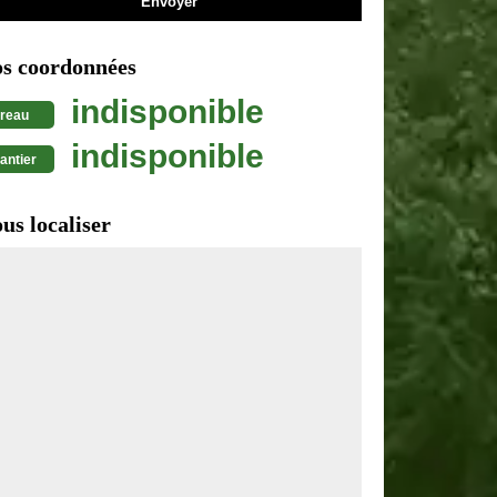
s coordonnées
indisponible
reau
indisponible
antier
us localiser