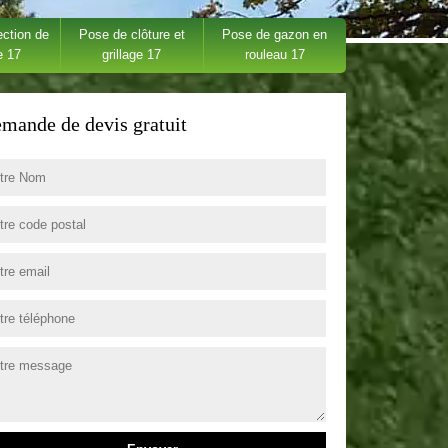
ection de
Pose de clôture et
Pose de gazon en
e 17
grillage 17
rouleau 17
mande de devis gratuit