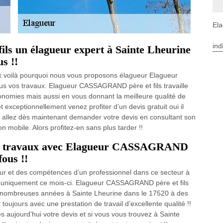
Ela
ind
s un élagueur expert à Sainte Lheurine
s !!
ix voilà pourquoi nous vous proposons élagueur Elagueur
s vos travaux. Elagueur CASSAGRAND père et fils travaille
conomies mais aussi en vous donnant la meilleure qualité de
et exceptionnellement venez profiter d’un devis gratuit oui il
 et allez dès maintenant demander votre devis en consultant son
n mobile. Alors profitez-en sans plus tarder !!
les travaux avec Elagueur CASSAGRAND
fous !!
eur et des compétences d’un professionnel dans ce secteur à
ité uniquement ce mois-ci. Elagueur CASSAGRAND père et fils
e nombreuses années à Sainte Lheurine dans le 17520 à des
 toujours avec une prestation de travail d’excellente qualité !!
aujourd’hui votre devis et si vous vous trouvez à Sainte