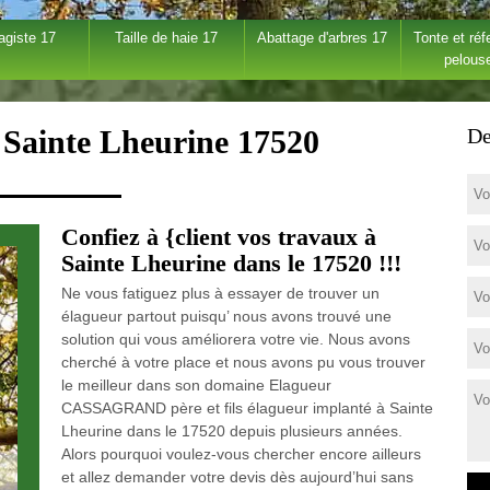
agiste 17
Taille de haie 17
Abattage d'arbres 17
Tonte et réf
pelous
 Sainte Lheurine 17520
De
Confiez à {client vos travaux à
Sainte Lheurine dans le 17520 !!!
Ne vous fatiguez plus à essayer de trouver un
élagueur partout puisqu’ nous avons trouvé une
solution qui vous améliorera votre vie. Nous avons
cherché à votre place et nous avons pu vous trouver
le meilleur dans son domaine Elagueur
CASSAGRAND père et fils élagueur implanté à Sainte
Lheurine dans le 17520 depuis plusieurs années.
Alors pourquoi voulez-vous chercher encore ailleurs
et allez demander votre devis dès aujourd’hui sans