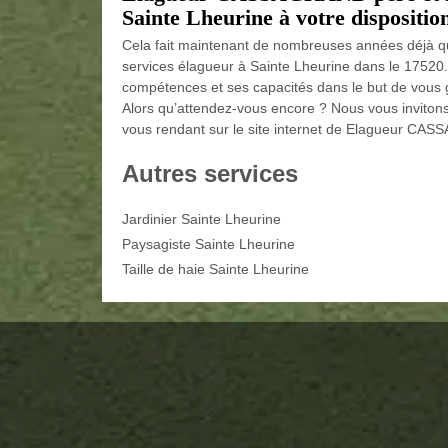
Sainte Lheurine à votre disposition
Cela fait maintenant de nombreuses années déjà 
services élagueur à Sainte Lheurine dans le 17520.
compétences et ses capacités dans le but de vous ga
Alors qu’attendez-vous encore ? Nous vous invitons
vous rendant sur le site internet de Elagueur CASSA
Autres services
Jardinier Sainte Lheurine
Paysagiste Sainte Lheurine
Taille de haie Sainte Lheurine