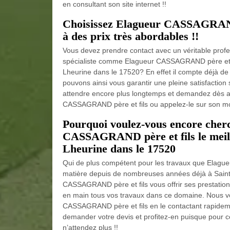
en consultant son site internet !!
Choisissez Elagueur CASSAGRAND 
à des prix très abordables !!
Vous devez prendre contact avec un véritable profes
spécialiste comme Elagueur CASSAGRAND père et fil
Lheurine dans le 17520? En effet il compte déjà d
pouvons ainsi vous garantir une pleine satisfaction 
attendre encore plus longtemps et demandez dès auj
CASSAGRAND père et fils ou appelez-le sur son mob
Pourquoi voulez-vous encore cherch
CASSAGRAND père et fils le meill
Lheurine dans le 17520
Qui de plus compétent pour les travaux que Elague
matière depuis de nombreuses années déjà à Sain
CASSAGRAND père et fils vous offrir ses prestatio
en main tous vos travaux dans ce domaine. Nous vo
CASSAGRAND père et fils en le contactant rapidemen
demander votre devis et profitez-en puisque pour ce 
n’attendez plus !!