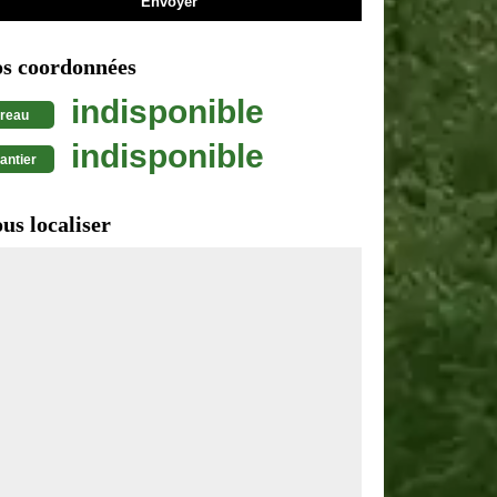
s coordonnées
indisponible
reau
indisponible
antier
us localiser