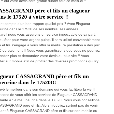
! oui votre devis sera gratuit durant tout ce mois-ci !!.
CASSAGRAND père et fils un élagueur
s le 17520 à votre service !!
ant compte d’un bon rapport qualité-prix ? Avec Elagueur
eurine dans le 17520 de ses nombreuses années
pareil nous vous assurons un service impeccable de sa part.
uiéter pour votre argent puisqu’il sera utilisé convenablement
fils s’engage à vous offrir la meilleure prestation à des prix
lité de paiement !! Nous vous garantissons que vous ne pourrez
tendez plus et demandez votre devis au plus vite !! Vous
ter sur mobile afin de profiter des diverses promotions qui s’y
Elagueur CASSAGRAND père et fils un
eurine dans le 17520!!!
é le meilleur dans son domaine qui vous facilitera la vie !!
posons de vous offrir les services de Elagueur CASSAGRAND
planté à Sainte Lheurine dans le 17520. Nous vous conseillons
ASSAGRAND père et fils. Alors n’oubliez surtout pas de venir
nant à Elagueur CASSAGRAND père et fils sur son mobile ou