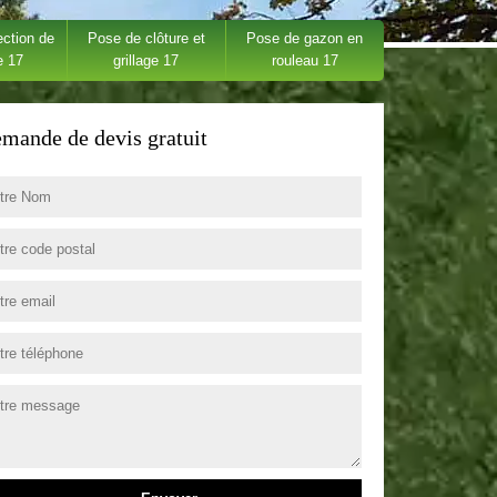
ection de
Pose de clôture et
Pose de gazon en
e 17
grillage 17
rouleau 17
mande de devis gratuit