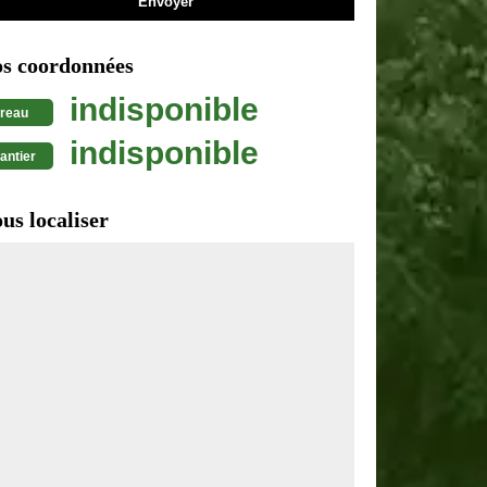
s coordonnées
indisponible
reau
indisponible
antier
us localiser