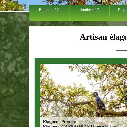
Elagueur 17
Jardinier 17
Pays
Artisan élag