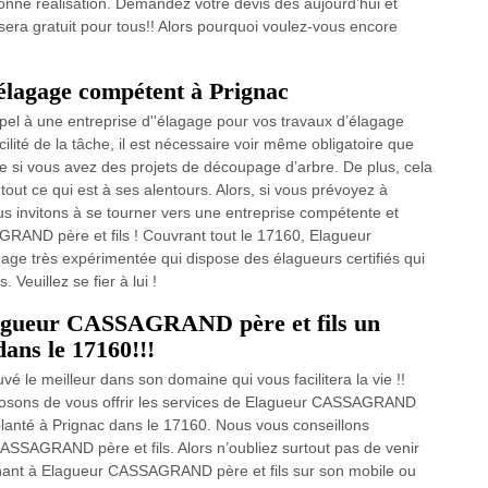
onne réalisation. Demandez votre devis dès aujourd’hui et
l sera gratuit pour tous!! Alors pourquoi voulez-vous encore
d’élagage compétent à Prignac
pel à une entreprise d''élagage pour vos travaux d’élagage
cilité de la tâche, il est nécessaire voir même obligatoire que
e si vous avez des projets de découpage d’arbre. De plus, cela
 tout ce qui est à ses alentours. Alors, si vous prévoyez à
us invitons à se tourner vers une entreprise compétente et
GRAND père et fils ! Couvrant tout le 17160, Elagueur
ge très expérimentée qui dispose des élagueurs certifiés qui
euillez se fier à lui !
Elagueur CASSAGRAND père et fils un
ans le 17160!!!
é le meilleur dans son domaine qui vous facilitera la vie !!
posons de vous offrir les services de Elagueur CASSAGRAND
planté à Prignac dans le 17160. Nous vous conseillons
ASSAGRAND père et fils. Alors n’oubliez surtout pas de venir
nant à Elagueur CASSAGRAND père et fils sur son mobile ou