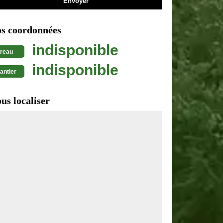
s coordonnées
indisponible
reau
indisponible
antier
us localiser