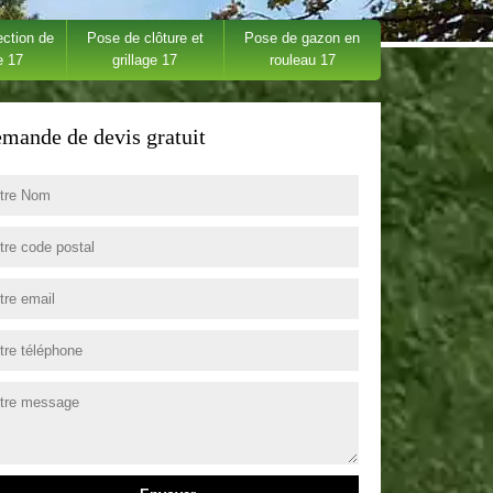
ection de
Pose de clôture et
Pose de gazon en
e 17
grillage 17
rouleau 17
mande de devis gratuit