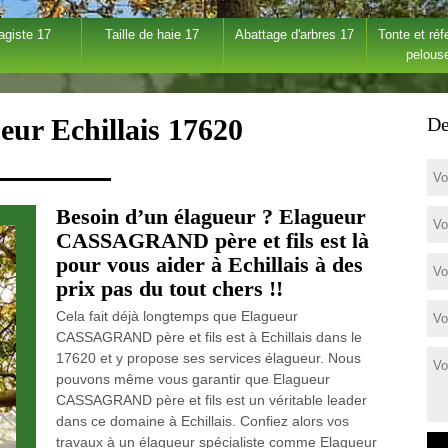
agiste 17
Taille de haie 17
Abattage d'arbres 17
Tonte et réf
pelous
eur Echillais 17620
De
Besoin d’un élagueur ? Elagueur
CASSAGRAND père et fils est là
pour vous aider à Echillais à des
prix pas du tout chers !!
Cela fait déjà longtemps que Elagueur
CASSAGRAND père et fils est à Echillais dans le
17620 et y propose ses services élagueur. Nous
pouvons même vous garantir que Elagueur
CASSAGRAND père et fils est un véritable leader
dans ce domaine à Echillais. Confiez alors vos
travaux à un élagueur spécialiste comme Elagueur