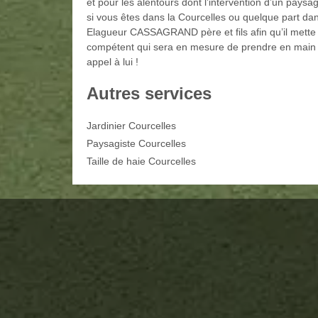
et pour les alentours dont l’intervention d’un pays
si vous êtes dans la Courcelles ou quelque part d
Elagueur CASSAGRAND père et fils afin qu’il mette 
compétent qui sera en mesure de prendre en main vo
appel à lui !
Autres services
Jardinier Courcelles
Paysagiste Courcelles
Taille de haie Courcelles