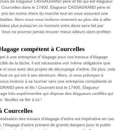
tences de Elagueur CASSAGRAND père et fils qui est élagueur
ut à Courcelles dans le 17400. Elagueur CASSAGRAND père et
ux prix les moins chers du marché tout en vous assurant une
tables. Alors nous vous incitons vivement au plus vite à aller
sitez plus puisqu’en ce moment votre devis sera fait par
Vous ne pourrez jamais trouver mieux ailleurs alors profitez-
d’élagage compétent à Courcelles
pel à une entreprise d''élagage pour vos travaux d’élagage
cilité de la tâche, il est nécessaire voir même obligatoire que
e si vous avez des projets de découpage d’arbre. De plus, cela
 tout ce qui est à ses alentours. Alors, si vous prévoyez à
 vous invitons à se tourner vers une entreprise compétente et
GRAND père et fils ! Couvrant tout le 17400, Elagueur
ge très expérimentée qui dispose des élagueurs certifiés qui
euillez se fier à lui !
à Courcelles
réalisation des travaux d’élagage d’arbre est impérative en cas
ois, l’élagage d'arbre présent de grands dangers pour le public