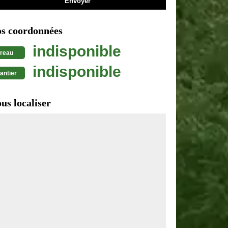
s coordonnées
indisponible
reau
indisponible
antier
us localiser