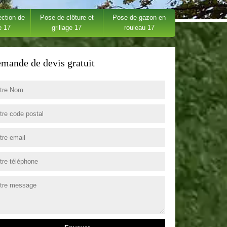
ection de
Pose de clôture et
Pose de gazon en
e 17
grillage 17
rouleau 17
mande de devis gratuit