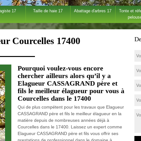
agiste 17
Taille de haie 17
Abattage d'arbres 17
Tonte et réf
pelous
eur Courcelles 17400
De
Pourquoi voulez-vous encore
chercher ailleurs alors qu’il y a
Elagueur CASSAGRAND père et
fils le meilleur élagueur pour vous à
Courcelles dans le 17400
Qui de plus compétent pour les travaux que Elagueur
CASSAGRAND père et fils le meilleur élagueur en la
matière depuis de nombreuses années déjà à
Courcelles dans le 17400. Laissez un expert comme
Elagueur CASSAGRAND père et fils vous offrir ses
prestations de professionnel dans le domaine à