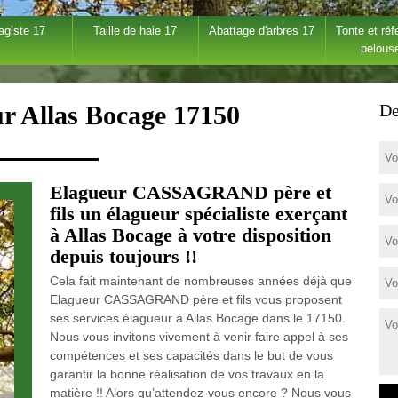
agiste 17
Taille de haie 17
Abattage d'arbres 17
Tonte et réf
pelous
ur Allas Bocage 17150
De
Elagueur CASSAGRAND père et
fils un élagueur spécialiste exerçant
à Allas Bocage à votre disposition
depuis toujours !!
Cela fait maintenant de nombreuses années déjà que
Elagueur CASSAGRAND père et fils vous proposent
ses services élagueur à Allas Bocage dans le 17150.
Nous vous invitons vivement à venir faire appel à ses
compétences et ses capacités dans le but de vous
garantir la bonne réalisation de vos travaux en la
matière !! Alors qu’attendez-vous encore ? Nous vous