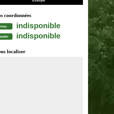
s coordonnées
indisponible
reau
indisponible
antier
us localiser