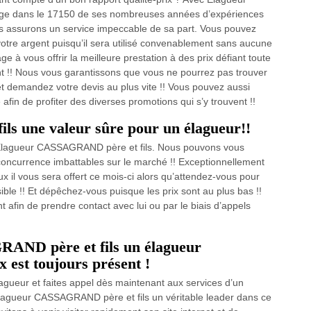
age dans le 17150 de ses nombreuses années d’expériences
us assurons un service impeccable de sa part. Vous pouvez
votre argent puisqu’il sera utilisé convenablement sans aucune
 à vous offrir la meilleure prestation à des prix défiant toute
nt !! Nous vous garantissons que vous ne pourrez pas trouver
 et demandez votre devis au plus vite !! Vous pouvez aussi
 afin de profiter des diverses promotions qui s’y trouvent !!
s une valeur sûre pour un élagueur!!
c Elagueur CASSAGRAND père et fils. Nous pouvons vous
e concurrence imbattables sur le marché !! Exceptionnellement
ux il vous sera offert ce mois-ci alors qu’attendez-vous pour
ble !! Et dépêchez-vous puisque les prix sont au plus bas !!
nt afin de prendre contact avec lui ou par le biais d’appels
AND père et fils un élagueur
x est toujours présent !
gueur et faites appel dès maintenant aux services d’un
lagueur CASSAGRAND père et fils un véritable leader dans ce