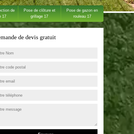
ection de
Pose de clôture et
Pose de gazon en
e 17
grillage 17
rouleau 17
mande de devis gratuit