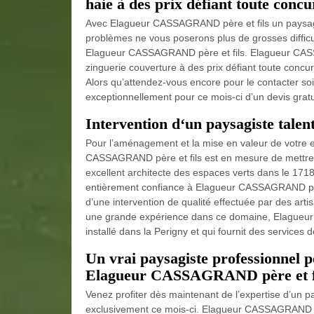
haie à des prix défiant toute concu
Avec Elagueur CASSAGRAND père et fils un paysagist
problèmes ne vous poserons plus de grosses difficult
Elagueur CASSAGRAND père et fils. Elagueur CASSA
zinguerie couverture à des prix défiant toute concu
Alors qu’attendez-vous encore pour le contacter soit 
exceptionnellement pour ce mois-ci d’un devis gratuit
Intervention d‘un paysagiste talen
Pour l’aménagement et la mise en valeur de votre e
CASSAGRAND père et fils est en mesure de mettre à
excellent architecte des espaces verts dans le 171
entièrement confiance à Elagueur CASSAGRAND père e
d’une intervention de qualité effectuée par des ar
une grande expérience dans ce domaine, Elagueur
installé dans la Perigny et qui fournit des services 
Un vrai paysagiste professionnel p
Elagueur CASSAGRAND père et fils
Venez profiter dès maintenant de l’expertise d’un p
exclusivement ce mois-ci. Elagueur CASSAGRAND pèr