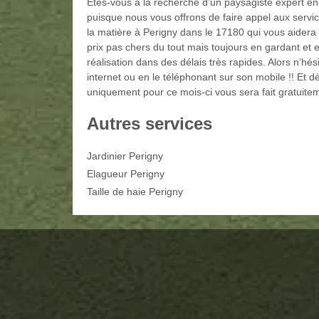
Etes-vous à la recherche d’un paysagiste expert en 
puisque nous vous offrons de faire appel aux serv
la matière à Perigny dans le 17180 qui vous aidera d
prix pas chers du tout mais toujours en gardant et
réalisation dans des délais très rapides. Alors n’hé
internet ou en le téléphonant sur son mobile !! Et 
uniquement pour ce mois-ci vous sera fait gratuitem
Autres services
Jardinier Perigny
Elagueur Perigny
Taille de haie Perigny