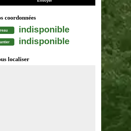
s coordonnées
indisponible
reau
indisponible
antier
us localiser