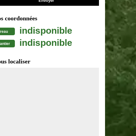
s coordonnées
indisponible
reau
indisponible
antier
us localiser