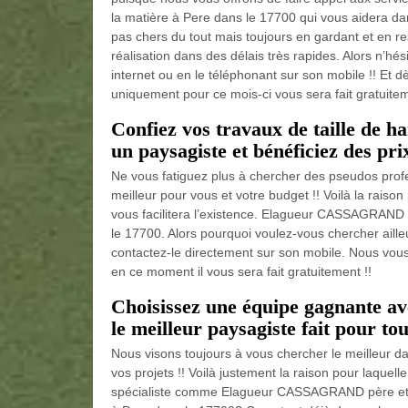
la matière à Pere dans le 17700 qui vous aidera dans
pas chers du tout mais toujours en gardant et en r
réalisation dans des délais très rapides. Alors n’hé
internet ou en le téléphonant sur son mobile !! Et 
uniquement pour ce mois-ci vous sera fait gratuitem
Confiez vos travaux de taille de
un paysagiste et bénéficiez des pri
Ne vous fatiguez plus à chercher des pseudos profe
meilleur pour vous et votre budget !! Voilà la raiso
vous facilitera l’existence. Elagueur CASSAGRAND p
le 17700. Alors pourquoi voulez-vous chercher ailleu
contactez-le directement sur son mobile. Nous vou
en ce moment il vous sera fait gratuitement !!
Choisissez une équipe gagnante 
le meilleur paysagiste fait pour tou
Nous visons toujours à vous chercher le meilleur dan
vos projets !! Voilà justement la raison pour laquell
spécialiste comme Elagueur CASSAGRAND père et fil