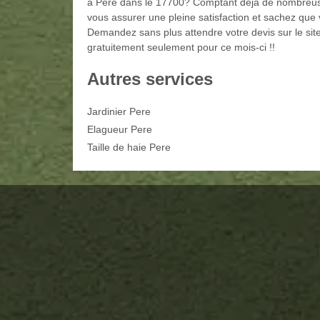
à Pere dans le 17700? Comptant déjà de nombreus
vous assurer une pleine satisfaction et sachez que v
Demandez sans plus attendre votre devis sur le si
gratuitement seulement pour ce mois-ci !!
Autres services
Jardinier Pere
Elagueur Pere
Taille de haie Pere