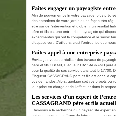
Faites engager un paysagiste entre
Afin de pouvoir embellir votre paysage, plus précisé
des entretiens de votre jardin d’une façon très rég
être sûr de l’intervention et d’obtenir un résultat
père et fils est une entreprise paysagiste qui dispo
expérimentés qui ont la compétence et le savoir fai
d’espace vert. D’ailleurs, c’est l’entreprise que 
Faites appel à une entreprise pays
Envisagez-vous de réaliser des travaux de paysag
père et fils ! En fait, Elagueur CASSAGRAND père et
pour la qualité de ses service dans tout le 17700.
Elagueur CASSAGRAND père et fils est dans la capac
vos demandes. Alors, quelque soit vos projets ou vo
leur prise en charge et de l’effectuer dans le respec
Les services d’un expert de l’entr
CASSAGRAND père et fils actuelle
Etes-vous à la recherche d’un paysagiste expert en 
puisque nous vous offrons de faire appel aux serv