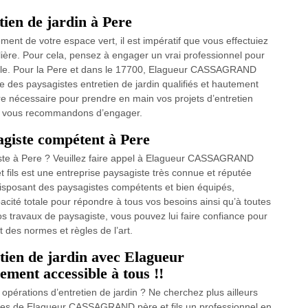
tien de jardin à Pere
ment de votre espace vert, il est impératif que vous effectuiez
ulière. Pour cela, pensez à engager un vrai professionnel pour
 fiable. Pour la Pere et dans le 17700, Elagueur CASSAGRAND
se des paysagistes entretien de jardin qualifiés et hautement
re nécessaire pour prendre en main vos projets d’entretien
nous vous recommandons d’engager.
agiste compétent à Pere
iste à Pere ? Veuillez faire appel à Elagueur CASSAGRAND
 fils est une entreprise paysagiste très connue et réputée
 Disposant des paysagistes compétents et bien équipés,
ité totale pour répondre à tous vos besoins ainsi qu’à toutes
s travaux de paysagiste, vous pouvez lui faire confiance pour
t des normes et règles de l’art.
etien de jardin avec Elagueur
ment accessible à tous !!
opérations d’entretien de jardin ? Ne cherchez plus ailleurs
ices de Elagueur CASSAGRAND père et fils un professionnel en