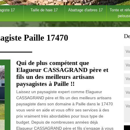
agiste 17
Taille de haie 17
Abattage d'arbres 17
Tonte et réf
pelous
agiste Paille 17470
De
Qui de plus compétent que
Elagueur CASSAGRAND père et
fils un des meilleurs artisans
paysagistes à Paille !!
Laissez un paysagiste expert comme Elagueur
CASSAGRAND père et fils un des meilleurs artisans
paysagiste dans son domaine à Paille dans le 17470
vous venir en aide et vous offrir ses services à des
prix vraiment très abordables pour tous type de
budget. Depuis de nombreuses années déjà
Elagueur CASSAGRAND père et fils s’engage à vous