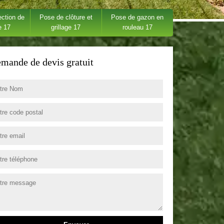
ection de
Pose de clôture et
Pose de gazon en
e 17
grillage 17
rouleau 17
mande de devis gratuit