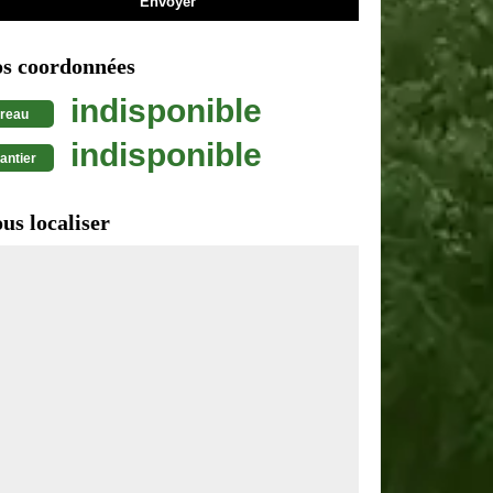
s coordonnées
indisponible
reau
indisponible
antier
us localiser