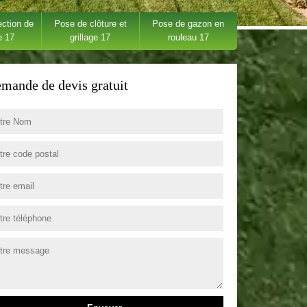
ection de
Pose de clôture et
Pose de gazon en
e 17
grillage 17
rouleau 17
mande de devis gratuit