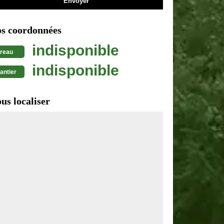
s coordonnées
indisponible
reau
indisponible
antier
us localiser