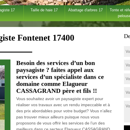
agiste 17
Taille de haie 17
Abattage d'arbres 17
Tonte et réf
pelous
giste Fontenet 17400
De
Besoin des services d’un bon
paysagiste ? faites appel aux
services d’un spécialiste dans ce
domaine comme Elagueur
CASSAGRAND père et fils !!
Vous souhaitez avoir un paysagiste expert pour
réaliser vos travaux avec un rendu impeccable et à
des prix abordables pour votre budget? Vous n’allez
pas trouver mieux ailleurs puisque nous vous
proposons de vous offrir les services de l’un des
meilleurs dans ce secteur Elagueur CASSAGRAND