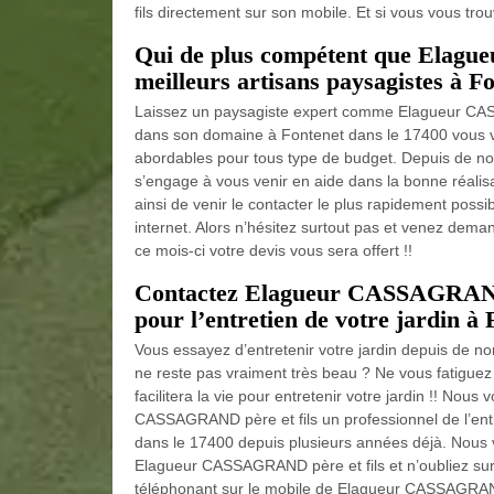
fils directement sur son mobile. Et si vous vous tro
Qui de plus compétent que Elagu
meilleurs artisans paysagistes à Fo
Laissez un paysagiste expert comme Elagueur CASS
dans son domaine à Fontenet dans le 17400 vous veni
abordables pour tous type de budget. Depuis de 
s’engage à vous venir en aide dans la bonne réali
ainsi de venir le contacter le plus rapidement possib
internet. Alors n’hésitez surtout pas et venez deman
ce mois-ci votre devis vous sera offert !!
Contactez Elagueur CASSAGRAND p
pour l’entretien de votre jardin à 
Vous essayez d’entretenir votre jardin depuis de no
ne reste pas vraiment très beau ? Ne vous fatiguez 
facilitera la vie pour entretenir votre jardin !! Nou
CASSAGRAND père et fils un professionnel de l’entre
dans le 17400 depuis plusieurs années déjà. Nous v
Elagueur CASSAGRAND père et fils et n’oubliez su
téléphonant sur le mobile de Elagueur CASSAGRAND pè