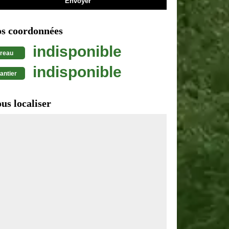
s coordonnées
indisponible
reau
indisponible
antier
us localiser