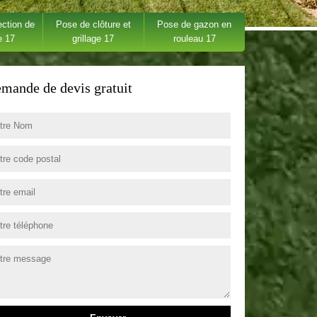
ection de
Pose de clôture et
Pose de gazon en
e 17
grillage 17
rouleau 17
mande de devis gratuit