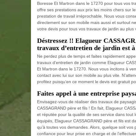
Boresse Et Martron dans le 17270 pour tous vos t
offre ses prestations aux prix les moins chers sur l
prestation de travail irréprochable. Nous vous conse
directement sur son mobile mais aussi et surtout n
votre devis pour tous vos travaux de jardin au plus v
Déstressez !! Elagueur CASSAGRAN
travaux d’entretien de jardin est à
Ne perdez plus de temps et faites rapidement appel
travaux d’entretien de jardin comme Elagueur CAS
Et Martron dans le 17270. Nous vous incitons à veni
contact avec lui sur son mobile au plus vite. N’at
profitez puisqu’en ce moment le devis est gratuit p
Faites appel à une entreprise pay
Envisagez-vous de réaliser des travaux de paysagis
CASSAGRAND père et fils ! En fait, Elagueur CASSA
et réputée pour la qualité de ses service dans tou
équipés, Elagueur CASSAGRAND père et fils est dans
qu’à toutes vos demandes. Alors, quelque soit vos p
confiance pour leur prise en charge et de l’effectue